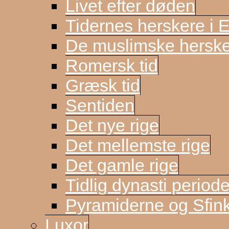
Livet efter døden
Tidernes herskere i 
De muslimske herske
Romersk tid
Græsk tid
Sentiden
Det nye rige
Det mellemste rige
Det gamle rige
Tidlig dynasti period
Pyramiderne og Sfin
Luxor