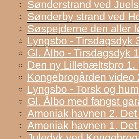
Sønderstrand ved Juel
Sønderby strand ved H
Søspejderne den aller f
Lyngsbo - Tirsdagsdyk 
Gl. Ålbo - Tirsdagsdyk 
Den ny Lillebæltsbro 1. p
Kongebrogården video 2
Lyngsbo - Torsk og hum
Gl. Ålbo med fangst gar
Amoniak havnen 2. Det f
Amoniak havnen 1. Det 
Juledyk ved Kongebrog