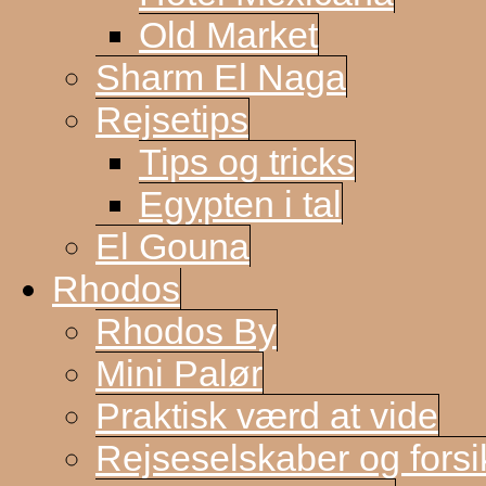
Old Market
Sharm El Naga
Rejsetips
Tips og tricks
Egypten i tal
El Gouna
Rhodos
Rhodos By
Mini Palør
Praktisk værd at vide
Rejseselskaber og forsi