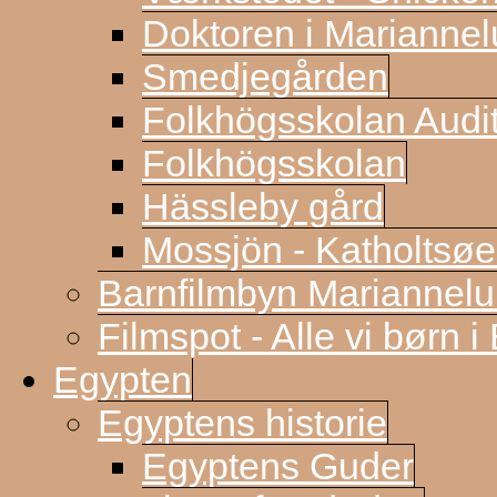
Doktoren i Marianne
Smedjegården
Folkhögsskolan Audi
Folkhögsskolan
Hässleby gård
Mossjön - Katholtsøe
Barnfilmbyn Mariannel
Filmspot - Alle vi børn i
Egypten
Egyptens historie
Egyptens Guder