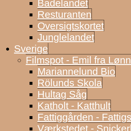
Badelandet
Resturanten
Oversigtskortet
Junglelandet
Sverige
Filmspot - Emil fra Løn
Mariannelund Bio
Rölunds Skola
Hultag Såg
Katholt - Katthult
Fattiggården - Fattig
Værkstedet - Snicke