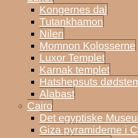
Kongernes dal
Tutankhamon
Nilen
Momnon Kolosserne
Luxor Templet
Karnak templet
Hatshepsuts dødste
Alabast
Cairo
Det egyptiske Muse
Giza pyramiderne i C