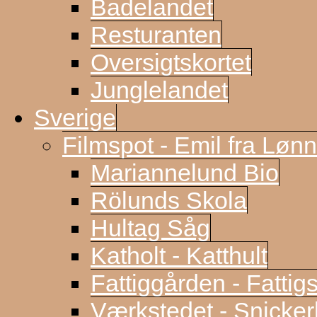
Badelandet
Resturanten
Oversigtskortet
Junglelandet
Sverige
Filmspot - Emil fra Løn
Mariannelund Bio
Rölunds Skola
Hultag Såg
Katholt - Katthult
Fattiggården - Fattig
Værkstedet - Snicke