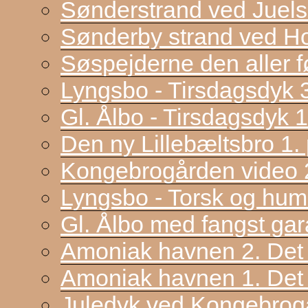
Sønderstrand ved Juel
Sønderby strand ved H
Søspejderne den aller f
Lyngsbo - Tirsdagsdyk 
Gl. Ålbo - Tirsdagsdyk 
Den ny Lillebæltsbro 1. p
Kongebrogården video 2
Lyngsbo - Torsk og hum
Gl. Ålbo med fangst gar
Amoniak havnen 2. Det f
Amoniak havnen 1. Det 
Juledyk ved Kongebrog