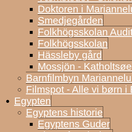
Doktoren i Marianne
Smedjegården
Folkhögsskolan Audi
Folkhögsskolan
Hässleby gård
Mossjön - Katholtsøe
Barnfilmbyn Mariannel
Filmspot - Alle vi børn i
Egypten
Egyptens historie
Egyptens Guder