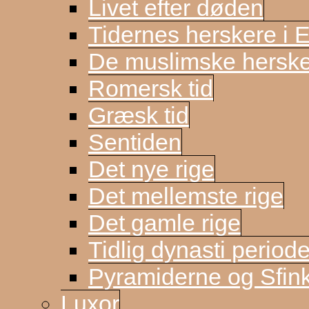
Livet efter døden
Tidernes herskere i 
De muslimske herske
Romersk tid
Græsk tid
Sentiden
Det nye rige
Det mellemste rige
Det gamle rige
Tidlig dynasti period
Pyramiderne og Sfin
Luxor