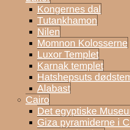
Kongernes dal
Tutankhamon
Nilen
Momnon Kolosserne
Luxor Templet
Karnak templet
Hatshepsuts dødste
Alabast
Cairo
Det egyptiske Muse
Giza pyramiderne i C