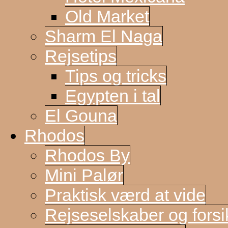
Old Market
Sharm El Naga
Rejsetips
Tips og tricks
Egypten i tal
El Gouna
Rhodos
Rhodos By
Mini Palør
Praktisk værd at vide
Rejseselskaber og forsi