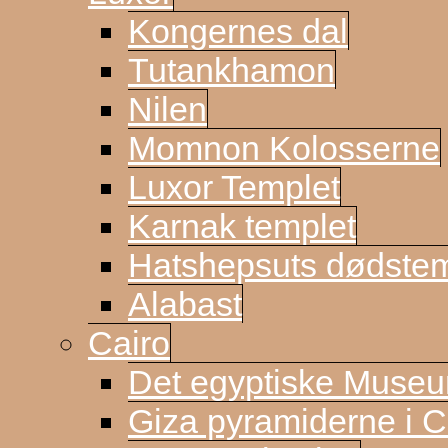
Kongernes dal
Tutankhamon
Nilen
Momnon Kolosserne
Luxor Templet
Karnak templet
Hatshepsuts dødste
Alabast
Cairo
Det egyptiske Muse
Giza pyramiderne i C