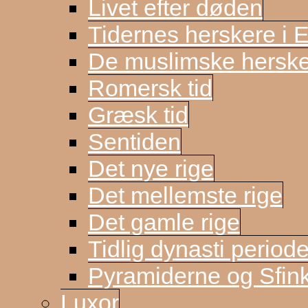
Livet efter døden
Tidernes herskere i 
De muslimske herske
Romersk tid
Græsk tid
Sentiden
Det nye rige
Det mellemste rige
Det gamle rige
Tidlig dynasti period
Pyramiderne og Sfin
Luxor