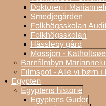
Doktoren i Marianne
Smedjegården
Folkhögsskolan Audi
Folkhögsskolan
Hässleby gård
Mossjön - Katholtsøe
Barnfilmbyn Mariannel
Filmspot - Alle vi børn i
Egypten
Egyptens historie
Egyptens Guder