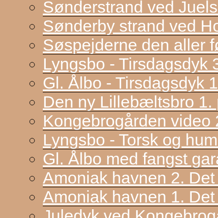
Sønderstrand ved Juel
Sønderby strand ved H
Søspejderne den aller f
Lyngsbo - Tirsdagsdyk 
Gl. Ålbo - Tirsdagsdyk 
Den ny Lillebæltsbro 1. p
Kongebrogården video 2
Lyngsbo - Torsk og hum
Gl. Ålbo med fangst gar
Amoniak havnen 2. Det f
Amoniak havnen 1. Det 
Juledyk ved Kongebrog