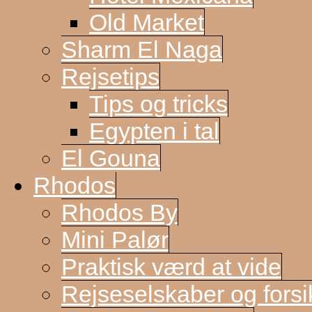
Old Market
Sharm El Naga
Rejsetips
Tips og tricks
Egypten i tal
El Gouna
Rhodos
Rhodos By
Mini Palør
Praktisk værd at vide
Rejseselskaber og forsi