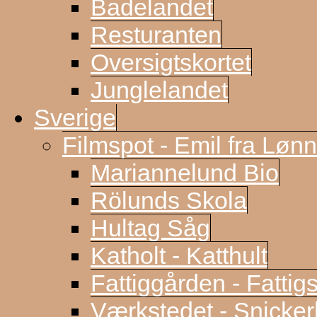
Badelandet
Resturanten
Oversigtskortet
Junglelandet
Sverige
Filmspot - Emil fra Løn
Mariannelund Bio
Rölunds Skola
Hultag Såg
Katholt - Katthult
Fattiggården - Fattig
Værkstedet - Snicke