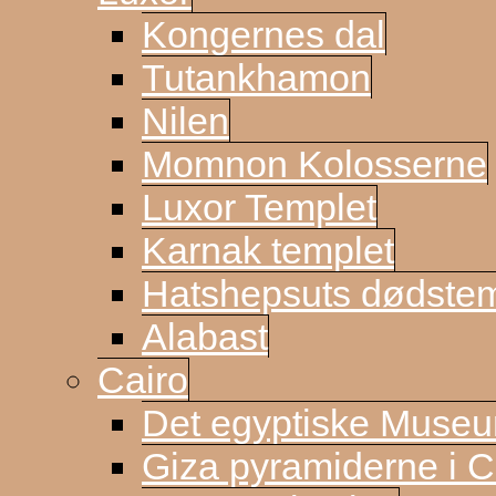
Kongernes dal
Tutankhamon
Nilen
Momnon Kolosserne
Luxor Templet
Karnak templet
Hatshepsuts dødste
Alabast
Cairo
Det egyptiske Muse
Giza pyramiderne i C