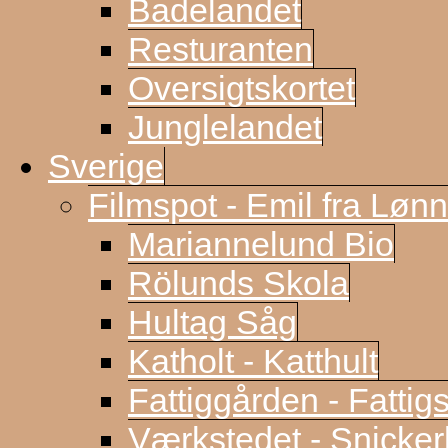
Badelandet
Resturanten
Oversigtskortet
Junglelandet
Sverige
Filmspot - Emil fra Løn
Mariannelund Bio
Rölunds Skola
Hultag Såg
Katholt - Katthult
Fattiggården - Fattig
Værkstedet - Snicke