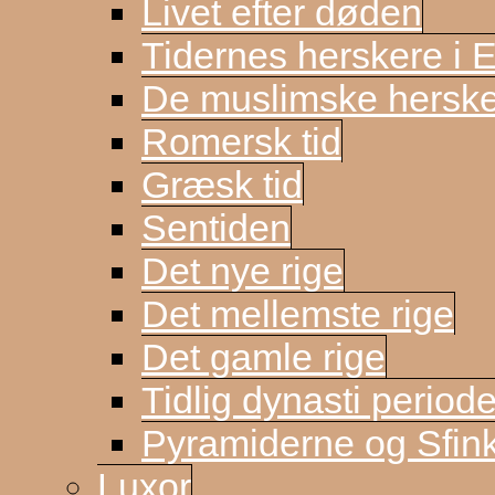
Livet efter døden
Tidernes herskere i 
De muslimske herske
Romersk tid
Græsk tid
Sentiden
Det nye rige
Det mellemste rige
Det gamle rige
Tidlig dynasti period
Pyramiderne og Sfin
Luxor