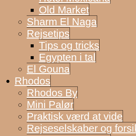
Old Market
Sharm El Naga
Rejsetips
Tips og tricks
Egypten i tal
El Gouna
Rhodos
Rhodos By
Mini Palør
Praktisk værd at vide
Rejseselskaber og forsi