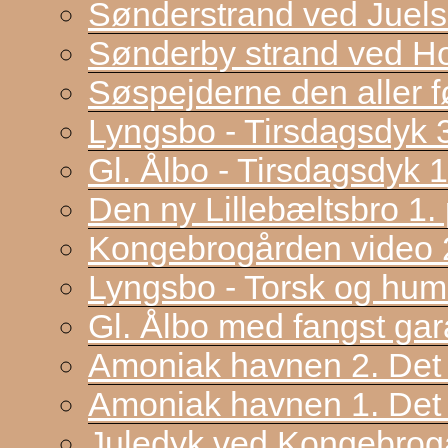
Sønderstrand ved Juel
Sønderby strand ved H
Søspejderne den aller f
Lyngsbo - Tirsdagsdyk 
Gl. Ålbo - Tirsdagsdyk 
Den ny Lillebæltsbro 1. p
Kongebrogården video 2
Lyngsbo - Torsk og hum
Gl. Ålbo med fangst gar
Amoniak havnen 2. Det f
Amoniak havnen 1. Det 
Juledyk ved Kongebrog