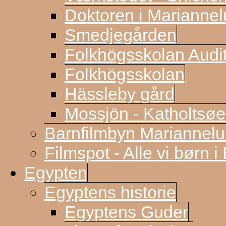
Doktoren i Marianne
Smedjegården
Folkhögsskolan Audi
Folkhögsskolan
Hässleby gård
Mossjön - Katholtsøe
Barnfilmbyn Mariannel
Filmspot - Alle vi børn i
Egypten
Egyptens historie
Egyptens Guder