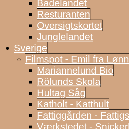
Badelandet
Resturanten
Oversigtskortet
Junglelandet
Sverige
Filmspot - Emil fra Løn
Mariannelund Bio
Rölunds Skola
Hultag Såg
Katholt - Katthult
Fattiggården - Fattig
Værkstedet - Snicke