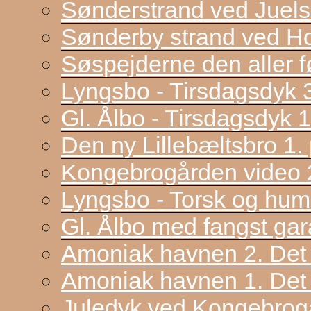
Sønderstrand ved Juel
Sønderby strand ved H
Søspejderne den aller f
Lyngsbo - Tirsdagsdyk 
Gl. Ålbo - Tirsdagsdyk 
Den ny Lillebæltsbro 1. p
Kongebrogården video 2
Lyngsbo - Torsk og hum
Gl. Ålbo med fangst gar
Amoniak havnen 2. Det f
Amoniak havnen 1. Det 
Juledyk ved Kongebrog