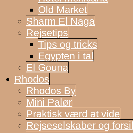
Old Market
Sharm El Naga
Rejsetips
Tips og tricks
Egypten i tal
El Gouna
Rhodos
Rhodos By
Mini Palør
Praktisk værd at vide
Rejseselskaber og forsi