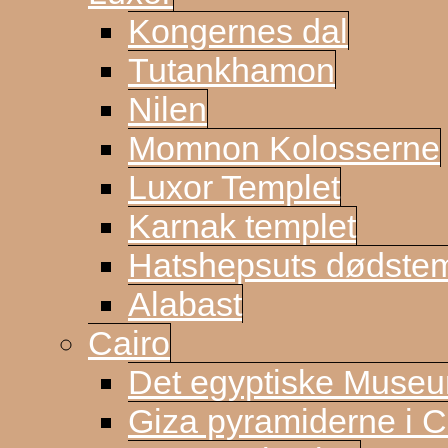
Kongernes dal
Tutankhamon
Nilen
Momnon Kolosserne
Luxor Templet
Karnak templet
Hatshepsuts dødste
Alabast
Cairo
Det egyptiske Muse
Giza pyramiderne i C