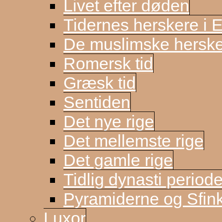
Livet efter døden
Tidernes herskere i 
De muslimske herske
Romersk tid
Græsk tid
Sentiden
Det nye rige
Det mellemste rige
Det gamle rige
Tidlig dynasti period
Pyramiderne og Sfin
Luxor