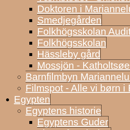
Doktoren i Marianne
Smedjegården
Folkhögsskolan Audi
Folkhögsskolan
Hässleby gård
Mossjön - Katholtsøe
Barnfilmbyn Mariannel
Filmspot - Alle vi børn i
Egypten
Egyptens historie
Egyptens Guder