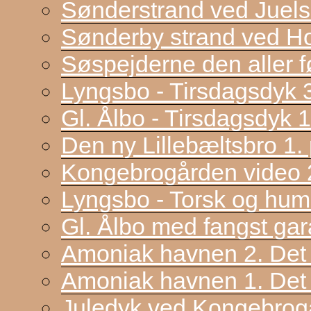
Sønderstrand ved Juel
Sønderby strand ved H
Søspejderne den aller f
Lyngsbo - Tirsdagsdyk 
Gl. Ålbo - Tirsdagsdyk 
Den ny Lillebæltsbro 1. p
Kongebrogården video 2
Lyngsbo - Torsk og hum
Gl. Ålbo med fangst gar
Amoniak havnen 2. Det f
Amoniak havnen 1. Det 
Juledyk ved Kongebrog