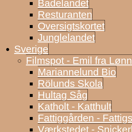
Badelandet
Resturanten
Oversigtskortet
Junglelandet
Sverige
Filmspot - Emil fra Løn
Mariannelund Bio
Rölunds Skola
Hultag Såg
Katholt - Katthult
Fattiggården - Fattig
Værkstedet - Snicke