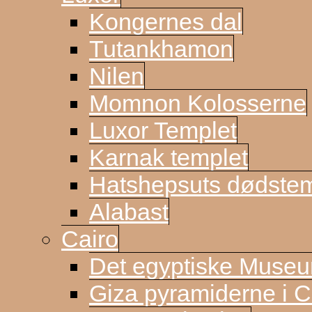
Kongernes dal
Tutankhamon
Nilen
Momnon Kolosserne
Luxor Templet
Karnak templet
Hatshepsuts dødste
Alabast
Cairo
Det egyptiske Muse
Giza pyramiderne i C