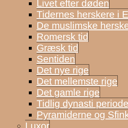
Livet efter døden
Tidernes herskere i 
De muslimske herske
Romersk tid
Græsk tid
Sentiden
Det nye rige
Det mellemste rige
Det gamle rige
Tidlig dynasti period
Pyramiderne og Sfin
Luxor