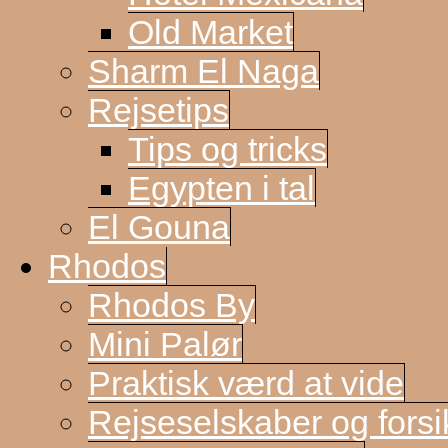
Old Market
Sharm El Naga
Rejsetips
Tips og tricks
Egypten i tal
El Gouna
Rhodos
Rhodos By
Mini Palør
Praktisk værd at vide
Rejseselskaber og forsi