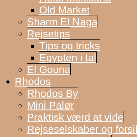
Old Market
Sharm El Naga
Rejsetips
Tips og tricks
Egypten i tal
El Gouna
Rhodos
Rhodos By
Mini Palør
Praktisk værd at vide
Rejseselskaber og forsi