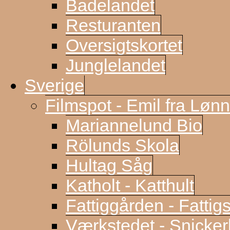
Badelandet
Resturanten
Oversigtskortet
Junglelandet
Sverige
Filmspot - Emil fra Løn
Mariannelund Bio
Rölunds Skola
Hultag Såg
Katholt - Katthult
Fattiggården - Fattig
Værkstedet - Snicke