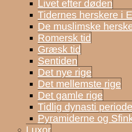
Livet efter døden
Tidernes herskere i 
De muslimske herske
Romersk tid
Græsk tid
Sentiden
Det nye rige
Det mellemste rige
Det gamle rige
Tidlig dynasti period
Pyramiderne og Sfin
Luxor