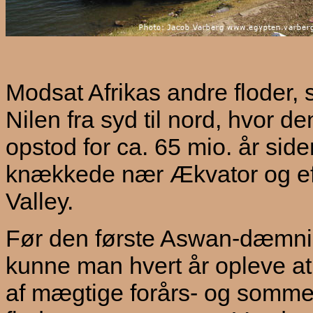
Modsat Afrikas andre floder, 
Nilen fra syd til nord, hvor 
opstod for ca. 65 mio. år side
knækkede nær Ækvator og eft
Valley.
Før den første Aswan-dæmnin
kunne man hvert år opleve a
af mægtige forårs- og sommer