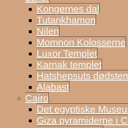
Kongernes dal
Tutankhamon
Nilen
Momnon Kolosserne
Luxor Templet
Karnak templet
Hatshepsuts dødste
Alabast
Cairo
Det egyptiske Muse
Giza pyramiderne i C