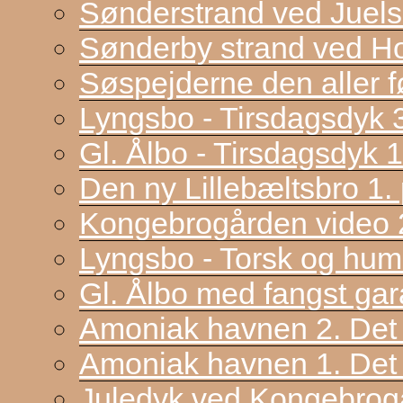
Sønderstrand ved Juel
Sønderby strand ved H
Søspejderne den aller f
Lyngsbo - Tirsdagsdyk 
Gl. Ålbo - Tirsdagsdyk 
Den ny Lillebæltsbro 1. p
Kongebrogården video 2
Lyngsbo - Torsk og hum
Gl. Ålbo med fangst gar
Amoniak havnen 2. Det f
Amoniak havnen 1. Det 
Juledyk ved Kongebrog