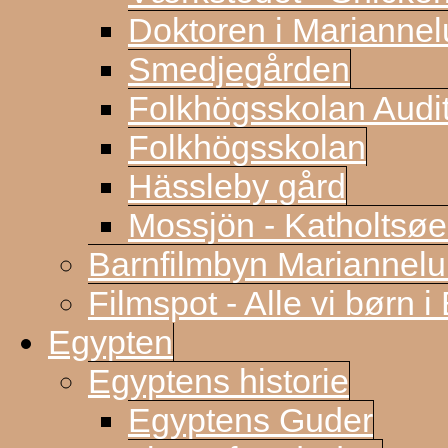
Doktoren i Marianne
Smedjegården
Folkhögsskolan Audi
Folkhögsskolan
Hässleby gård
Mossjön - Katholtsøe
Barnfilmbyn Mariannel
Filmspot - Alle vi børn i
Egypten
Egyptens historie
Egyptens Guder