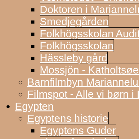
Doktoren i Marianne
Smedjegården
Folkhögsskolan Audi
Folkhögsskolan
Hässleby gård
Mossjön - Katholtsøe
Barnfilmbyn Mariannel
Filmspot - Alle vi børn i
Egypten
Egyptens historie
Egyptens Guder