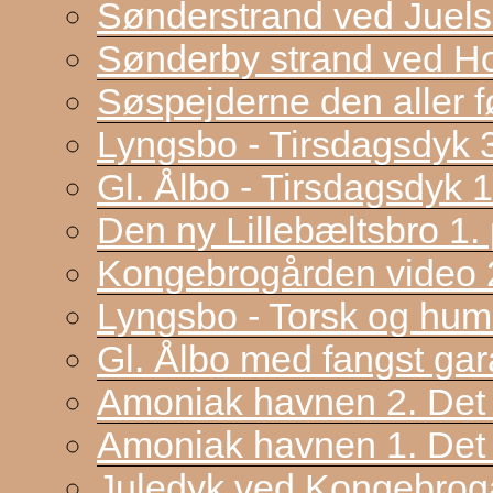
Sønderstrand ved Juel
Sønderby strand ved H
Søspejderne den aller f
Lyngsbo - Tirsdagsdyk 
Gl. Ålbo - Tirsdagsdyk 
Den ny Lillebæltsbro 1. p
Kongebrogården video 2
Lyngsbo - Torsk og hum
Gl. Ålbo med fangst gar
Amoniak havnen 2. Det f
Amoniak havnen 1. Det 
Juledyk ved Kongebrog