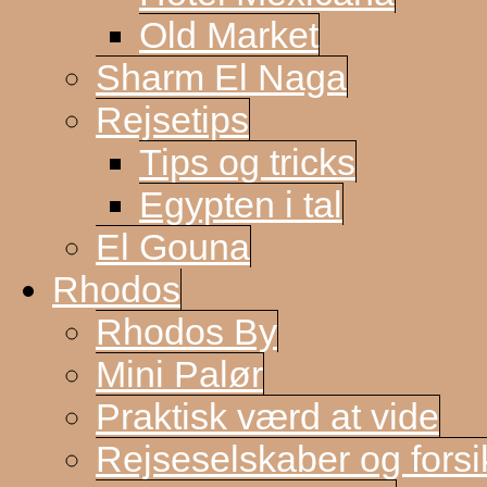
Old Market
Sharm El Naga
Rejsetips
Tips og tricks
Egypten i tal
El Gouna
Rhodos
Rhodos By
Mini Palør
Praktisk værd at vide
Rejseselskaber og forsi