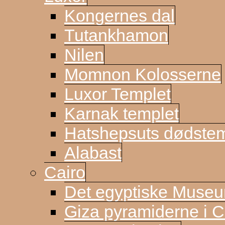
Kongernes dal
Tutankhamon
Nilen
Momnon Kolosserne
Luxor Templet
Karnak templet
Hatshepsuts dødste
Alabast
Cairo
Det egyptiske Muse
Giza pyramiderne i C