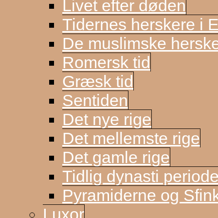
Livet efter døden
Tidernes herskere i 
De muslimske herske
Romersk tid
Græsk tid
Sentiden
Det nye rige
Det mellemste rige
Det gamle rige
Tidlig dynasti period
Pyramiderne og Sfin
Luxor