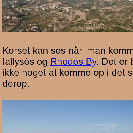
Korset kan ses når, man komm
Iallysós og
Rhodos By
. Det er
ikke noget at komme op i det s
derop.