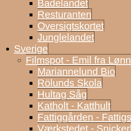
Badelandet
Resturanten
Oversigtskortet
Junglelandet
Sverige
Filmspot - Emil fra Løn
Mariannelund Bio
Rölunds Skola
Hultag Såg
Katholt - Katthult
Fattiggården - Fattig
Værkstedet - Snicke