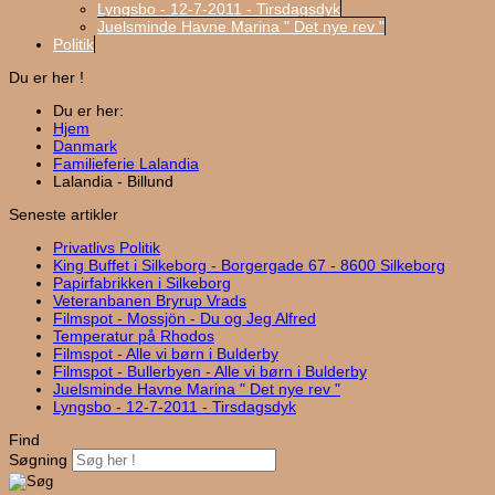
Lyngsbo - 12-7-2011 - Tirsdagsdyk
Juelsminde Havne Marina " Det nye rev "
Politik
Du er her !
Du er her:
Hjem
Danmark
Familieferie Lalandia
Lalandia - Billund
Seneste artikler
Privatlivs Politik
King Buffet i Silkeborg - Borgergade 67 - 8600 Silkeborg
Papirfabrikken i Silkeborg
Veteranbanen Bryrup Vrads
Filmspot - Mossjön - Du og Jeg Alfred
Temperatur på Rhodos
Filmspot - Alle vi børn i Bulderby
Filmspot - Bullerbyen - Alle vi børn i Bulderby
Juelsminde Havne Marina " Det nye rev "
Lyngsbo - 12-7-2011 - Tirsdagsdyk
Find
Søgning