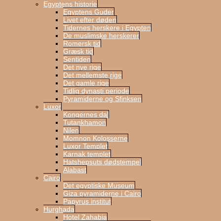
Egyptens historie
Egyptens Guder
Livet efter døden
Tidernes herskere i Egypten
De muslimske herskerer
Romersk tid
Græsk tid
Sentiden
Det nye rige
Det mellemste rige
Det gamle rige
Tidlig dynasti periode
Pyramiderne og Sfinksen
Luxor
Kongernes dal
Tutankhamon
Nilen
Momnon Kolosserne
Luxor Templet
Karnak templet
Hatshepsuts dødstempel
Alabast
Cairo
Det egyptiske Museum
Giza pyramiderne i Cairo
Papyrus institut
Hurghada
Hotel Zahabia