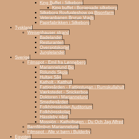
King Buffet i Silkeborg
King buffet i Borgegade silkeborg
Silkeborg Rovfugleshow og Bisonfarm
Veteranbanen Bryrup Vrads
Papirfabrikken i Silkeborg
Tyskland
Weisenhauser strand
Badelandet
Resturanten
Oversigtskortet
Junglelandet
Sverige
Filmspot - Emil fra Lønneberg
Mariannelund Bio
Rölunds Skola
Hultag Såg
Katholt - Katthult
Fattiggården - Fattigstugan i Rumskullahult
Værkstedet - Snickerboa
Doktoren i Mariannelund
Smedjegården
Folkhögsskolan Auditorium
Folkhögsskolan
Hässleby gård
Mossjön - Katholtsøen - Du Och Jag Alfred
Barnfilmbyn Mariannelund
Filmspot - Alle vi børn i Bulderby
Egypten