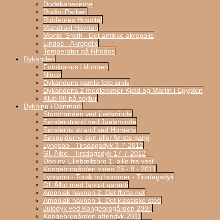
Dodekaneserne
Rodini Parken
Riddernes Hospital
Mandraki Havnen
Monte Smith - Det antikke akropolis
Lindos - Akropolis
Temperatur på Rhodos
Dykanden
Fotokursus i klubben
Nitrox
Dykandens gamle foto arkiv
Dykandens 2 medlemmer Kjeld og Martin i Egypten
Klub 88 på sejltur
Dykning i Danmark
Storstranden ved juelsminde
Sønderstrand ved Juelsminde
Sønderby strand ved Horsens
Søspejderne den aller første gang
Lyngsbo - Tirsdagsdyk 3-7-2012
Gl. Ålbo - Tirsdagsdyk 17-7-2012
Den ny Lillebæltsbro 1. pille fra vest
Kongebrogården video 25 - 9 - 2011
Lyngsbo - Torsk og hummer - Tirsdagsdyk
Gl. Ålbo med fangst garanti
Amoniak havnen 2. Det flotte net
Amoniak havnen 1. Det klassiske sted
Juledyk ved Kongebrogården 2007
Kongebrogården aftendyk 2011