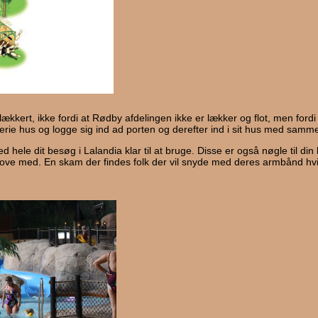
kert, ikke fordi at Rødby afdelingen ikke er lækker og flot, men fordi d
t ferie hus og logge sig ind ad porten og derefter ind i sit hus med samm
ed hele dit besøg i Lalandia klar til at bruge. Disse er også nøgle til di
at sove med. En skam der findes folk der vil snyde med deres armbånd 