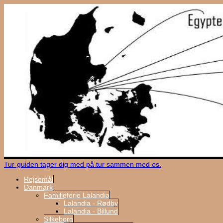
Tur-guiden tager dig med på tur sammen med os.
Rejsemål
Danmark
Familieferie Lalandia
Lalandia - Rødby
Lalandia - Billund
Silkeborg