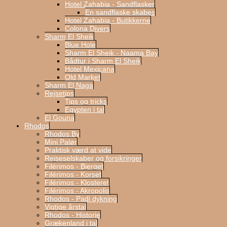
Hotel Zahabia - Sandflasker
En sandflaske skabes
Hotel Zahabia - Butikkerne
Colona Divers
Sharm El Sheik
Blue Hole
Sharm El Sheik - Naama Bay
Bådtur i Sharm El Sheik
Hotel Mexicana
Old Market
Sharm El Naga
Rejsetips
Tips og tricks
Egypten i tal
El Gouna
Rhodos
Rhodos By
Mini Palør
Praktisk værd at vide
Rejseselskaber og forsikringer
Filérimos - Bjerget
Filérimos - Korset
Filérimos - Klosteret
Filérimos - Akropolis
Rhodos - Padi dykning
Vigtige årstal
Rhodos - Historie
Grækenland i tal