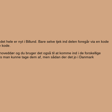
et hele er nyt i Billund. Bare selve tjek ind delen foregår via en kode
e kode.
n hoveddør og du bruger det også til at komme ind i de forskellige
hvis man kunne tage dem af, men sådan der det jo i Danmark