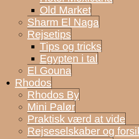
Old Market
Sharm El Naga
Rejsetips
Tips og tricks
Egypten i tal
El Gouna
Rhodos
Rhodos By
Mini Palør
Praktisk værd at vide
Rejseselskaber og forsi