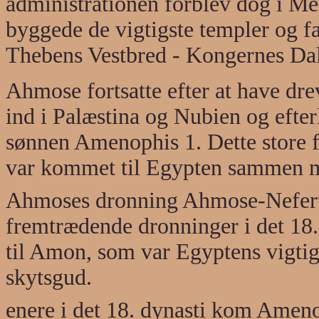
administrationen forblev dog i Me
byggede de vigtigste templer og fa
Thebens Vestbred - Kongernes Dal
Ahmose fortsatte efter at have drev
ind i Palæstina og Nubien og efterl
sønnen Amenophis 1. Dette store f
var kommet til Egypten sammen m
Ahmoses dronning Ahmose-Nefertar
fremtrædende dronninger i det 18
til Amon, som var Egyptens vigti
skytsgud.
enere i det 18. dynasti kom Ameno