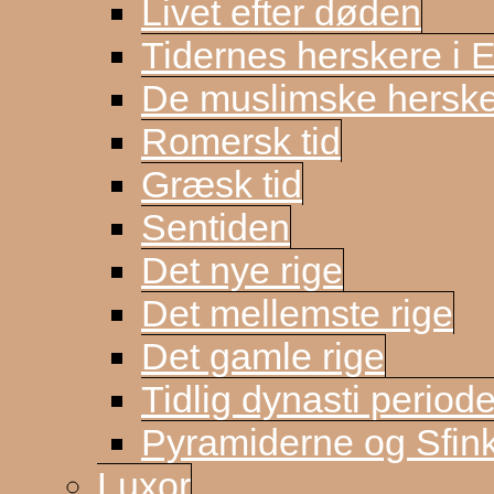
Livet efter døden
Tidernes herskere i 
De muslimske herske
Romersk tid
Græsk tid
Sentiden
Det nye rige
Det mellemste rige
Det gamle rige
Tidlig dynasti period
Pyramiderne og Sfin
Luxor