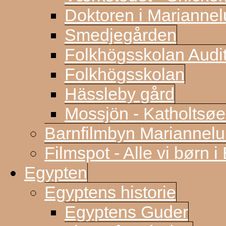
Doktoren i Marianne
Smedjegården
Folkhögsskolan Audi
Folkhögsskolan
Hässleby gård
Mossjön - Katholtsøe
Barnfilmbyn Mariannel
Filmspot - Alle vi børn i
Egypten
Egyptens historie
Egyptens Guder