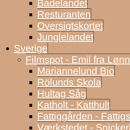
Badelandet
Resturanten
Oversigtskortet
Junglelandet
Sverige
Filmspot - Emil fra Løn
Mariannelund Bio
Rölunds Skola
Hultag Såg
Katholt - Katthult
Fattiggården - Fattig
Værkstedet - Snicke