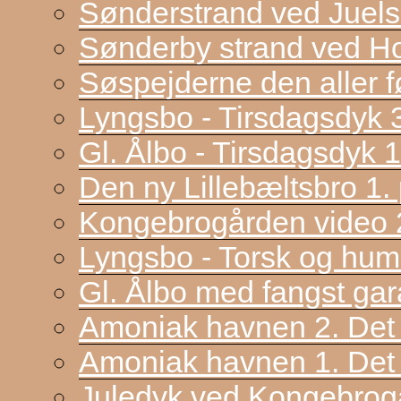
Sønderstrand ved Juel
Sønderby strand ved H
Søspejderne den aller f
Lyngsbo - Tirsdagsdyk 
Gl. Ålbo - Tirsdagsdyk 
Den ny Lillebæltsbro 1. p
Kongebrogården video 2
Lyngsbo - Torsk og hum
Gl. Ålbo med fangst gar
Amoniak havnen 2. Det f
Amoniak havnen 1. Det 
Juledyk ved Kongebrog