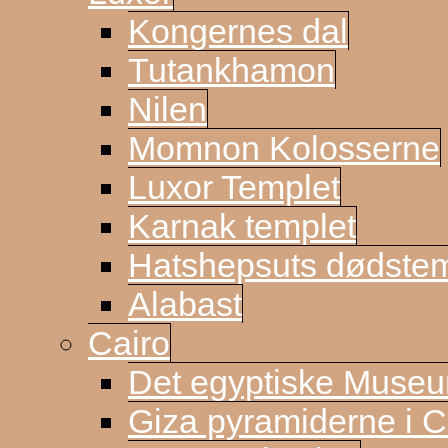
Kongernes dal
Tutankhamon
Nilen
Momnon Kolosserne
Luxor Templet
Karnak templet
Hatshepsuts dødste
Alabast
Cairo
Det egyptiske Muse
Giza pyramiderne i C