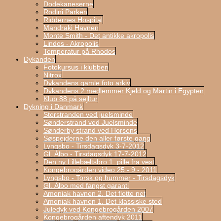
Dodekaneserne
Rodini Parken
Riddernes Hospital
Mandraki Havnen
Monte Smith - Det antikke akropolis
Lindos - Akropolis
Temperatur på Rhodos
Dykanden
Fotokursus i klubben
Nitrox
Dykandens gamle foto arkiv
Dykandens 2 medlemmer Kjeld og Martin i Egypten
Klub 88 på sejltur
Dykning i Danmark
Storstranden ved juelsminde
Sønderstrand ved Juelsminde
Sønderby strand ved Horsens
Søspejderne den aller første gang
Lyngsbo - Tirsdagsdyk 3-7-2012
Gl. Ålbo - Tirsdagsdyk 17-7-2012
Den ny Lillebæltsbro 1. pille fra vest
Kongebrogården video 25 - 9 - 2011
Lyngsbo - Torsk og hummer - Tirsdagsdyk
Gl. Ålbo med fangst garanti
Amoniak havnen 2. Det flotte net
Amoniak havnen 1. Det klassiske sted
Juledyk ved Kongebrogården 2007
Kongebrogården aftendyk 2011