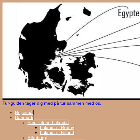
Tur-guiden tager dig med på tur sammen med os.
Rejsemål
Danmark
Familieferie Lalandia
Lalandia - Rødby
Lalandia - Billund
Silkeborg