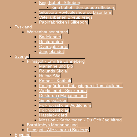
King Buffet i Silkeborg
King buffet i Borgegade silkeborg
Silkeborg Rovfugleshow og Bisonfarm
Veteranbanen Bryrup Vrads
Papirfabrikken i Silkeborg
Tyskland
Weisenhauser strand
Badelandet
Resturanten
Oversigtskortet
Junglelandet
Sverige
Filmspot - Emil fra Lønneberg
Mariannelund Bio
Rölunds Skola
Hultag Såg
Katholt - Katthult
Fattiggården - Fattigstugan i Rumskullahult
Værkstedet - Snickerboa
Doktoren i Mariannelund
Smedjegården
Folkhögsskolan Auditorium
Folkhögsskolan
Hässleby gård
Mossjön - Katholtsøen - Du Och Jag Alfred
Barnfilmbyn Mariannelund
Filmspot - Alle vi børn i Bulderby
Egypten