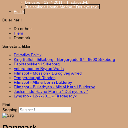
Lyngsbo - 12-7-2011 - Tirsdagsdyk
Juelsminde Havne Marina " Det nye rev "
Politik
Du er her !
Du er her:
Hjem
Danmark
Seneste artikler
Privatlivs Politik
King Buffet i Silkeborg - Borgergade 67 - 8600 Silkeborg
Papirfabrikken i Silkeborg
Veteranbanen Bryrup Vrads
Filmspot - Mossjön - Du og Jeg Alfred
Temperatur på Rhodos
Filmspot - Alle vi børn i Bulderby
Filmspot - Bullerbyen - Alle vi børn i Bulderby
Juelsminde Havne Marina " Det nye rev "
Lyngsbo - 12-7-2011 - Tirsdagsdyk
Find
Søgning
Danmark