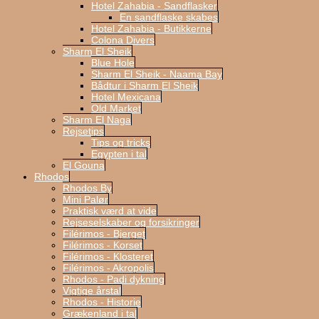
Hotel Zahabia - Sandflasker
En sandflaske skabes
Hotel Zahabia - Butikkerne
Colona Divers
Sharm El Sheik
Blue Hole
Sharm El Sheik - Naama Bay
Bådtur i Sharm El Sheik
Hotel Mexicana
Old Market
Sharm El Naga
Rejsetips
Tips og tricks
Egypten i tal
El Gouna
Rhodos
Rhodos By
Mini Palør
Praktisk værd at vide
Rejseselskaber og forsikringer
Filérimos - Bjerget
Filérimos - Korset
Filérimos - Klosteret
Filérimos - Akropolis
Rhodos - Padi dykning
Vigtige årstal
Rhodos - Historie
Grækenland i tal