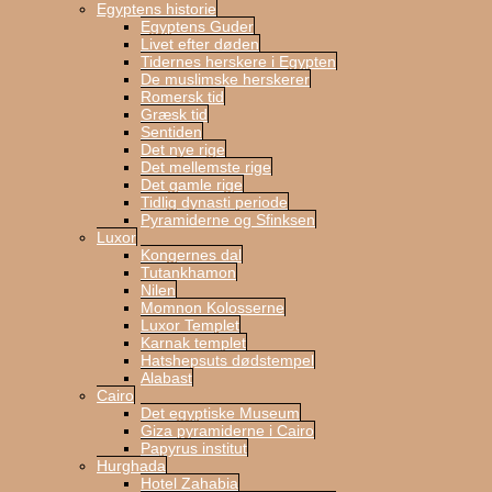
Egyptens historie
Egyptens Guder
Livet efter døden
Tidernes herskere i Egypten
De muslimske herskerer
Romersk tid
Græsk tid
Sentiden
Det nye rige
Det mellemste rige
Det gamle rige
Tidlig dynasti periode
Pyramiderne og Sfinksen
Luxor
Kongernes dal
Tutankhamon
Nilen
Momnon Kolosserne
Luxor Templet
Karnak templet
Hatshepsuts dødstempel
Alabast
Cairo
Det egyptiske Museum
Giza pyramiderne i Cairo
Papyrus institut
Hurghada
Hotel Zahabia