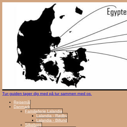
Tur-guiden tager dig med på tur sammen med os.
Rejsemål
Danmark
Familieferie Lalandia
Lalandia - Rødby
Lalandia - Billund
Silkeborg