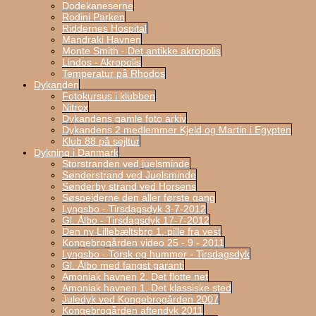
Dodekaneserne
Rodini Parken
Riddernes Hospital
Mandraki Havnen
Monte Smith - Det antikke akropolis
Lindos - Akropolis
Temperatur på Rhodos
Dykanden
Fotokursus i klubben
Nitrox
Dykandens gamle foto arkiv
Dykandens 2 medlemmer Kjeld og Martin i Egypten
Klub 88 på sejltur
Dykning i Danmark
Storstranden ved juelsminde
Sønderstrand ved Juelsminde
Sønderby strand ved Horsens
Søspejderne den aller første gang
Lyngsbo - Tirsdagsdyk 3-7-2012
Gl. Ålbo - Tirsdagsdyk 17-7-2012
Den ny Lillebæltsbro 1. pille fra vest
Kongebrogården video 25 - 9 - 2011
Lyngsbo - Torsk og hummer - Tirsdagsdyk
Gl. Ålbo med fangst garanti
Amoniak havnen 2. Det flotte net
Amoniak havnen 1. Det klassiske sted
Juledyk ved Kongebrogården 2007
Kongebrogården aftendyk 2011