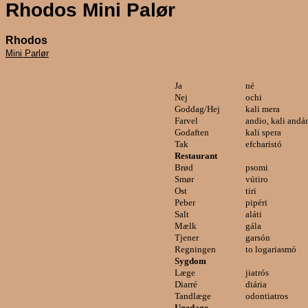
Rhodos Mini Palør
Rhodos
Mini Parlør
Ja
né
Nej
ochi
Goddag/Hej
kali mera
Farvel
andio, kali andá
Godaften
kali spera
Tak
efcharistó
Restaurant
Brød
psomi
Smør
vútiro
Ost
tiri
Peber
pipéri
Salt
aláti
Mælk
gála
Tjener
garsón
Regningen
to logariasmó
Sygdom
Læge
jiatrós
Diarré
diária
Tandlæge
odontiatros
Ugedage