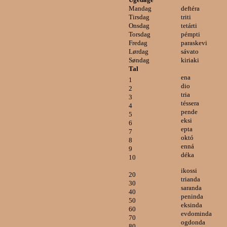
Mandag
deftéra
Tirsdag
triti
Onsdag
tetárti
Torsdag
pémpti
Fredag
paraskevi
Lørdag
sávato
Søndag
kiriaki
Tal
ena
1
dio
2
tria
3
téssera
4
pende
5
eksi
6
epta
7
októ
8
enná
9
déka
10
ikossi
20
trianda
30
saranda
40
peninda
50
eksinda
60
evdominda
70
ogdonda
80