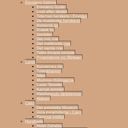
Egyptens historie
Egyptens Guder
Livet efter døden
Tidernes herskere i Egypten
De muslimske herskerer
Romersk tid
Græsk tid
Sentiden
Det nye rige
Det mellemste rige
Det gamle rige
Tidlig dynasti periode
Pyramiderne og Sfinksen
Luxor
Kongernes dal
Tutankhamon
Nilen
Momnon Kolosserne
Luxor Templet
Karnak templet
Hatshepsuts dødstempel
Alabast
Cairo
Det egyptiske Museum
Giza pyramiderne i Cairo
Papyrus institut
Hurghada
Hotel Zahabia