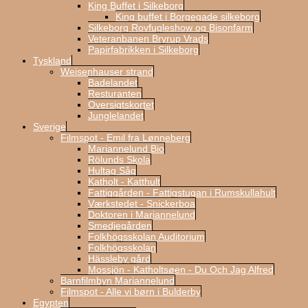
King Buffet i Silkeborg
King buffet i Borgegade silkeborg
Silkeborg Rovfugleshow og Bisonfarm
Veteranbanen Bryrup Vrads
Papirfabrikken i Silkeborg
Tyskland
Weisenhauser strand
Badelandet
Resturanten
Oversigtskortet
Junglelandet
Sverige
Filmspot - Emil fra Lønneberg
Mariannelund Bio
Rölunds Skola
Hultag Såg
Katholt - Katthult
Fattiggården - Fattigstugan i Rumskullahult
Værkstedet - Snickerboa
Doktoren i Mariannelund
Smedjegården
Folkhögsskolan Auditorium
Folkhögsskolan
Hässleby gård
Mossjön - Katholtsøen - Du Och Jag Alfred
Barnfilmbyn Mariannelund
Filmspot - Alle vi børn i Bulderby
Egypten