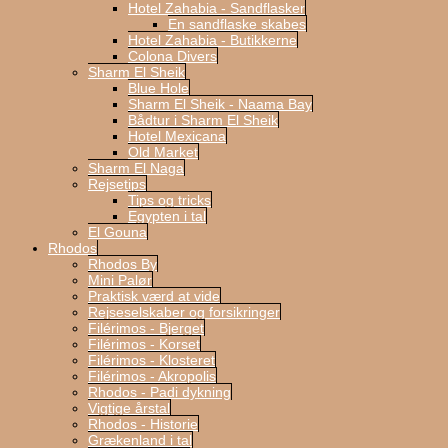
Hotel Zahabia - Sandflasker
En sandflaske skabes
Hotel Zahabia - Butikkerne
Colona Divers
Sharm El Sheik
Blue Hole
Sharm El Sheik - Naama Bay
Bådtur i Sharm El Sheik
Hotel Mexicana
Old Market
Sharm El Naga
Rejsetips
Tips og tricks
Egypten i tal
El Gouna
Rhodos
Rhodos By
Mini Palør
Praktisk værd at vide
Rejseselskaber og forsikringer
Filérimos - Bjerget
Filérimos - Korset
Filérimos - Klosteret
Filérimos - Akropolis
Rhodos - Padi dykning
Vigtige årstal
Rhodos - Historie
Grækenland i tal