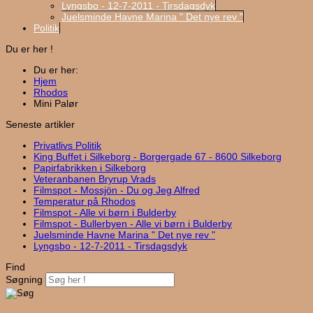
Lyngsbo - 12-7-2011 - Tirsdagsdyk
Juelsminde Havne Marina " Det nye rev "
Politik
Du er her !
Du er her:
Hjem
Rhodos
Mini Palør
Seneste artikler
Privatlivs Politik
King Buffet i Silkeborg - Borgergade 67 - 8600 Silkeborg
Papirfabrikken i Silkeborg
Veteranbanen Bryrup Vrads
Filmspot - Mossjön - Du og Jeg Alfred
Temperatur på Rhodos
Filmspot - Alle vi børn i Bulderby
Filmspot - Bullerbyen - Alle vi børn i Bulderby
Juelsminde Havne Marina " Det nye rev "
Lyngsbo - 12-7-2011 - Tirsdagsdyk
Find
Søgning