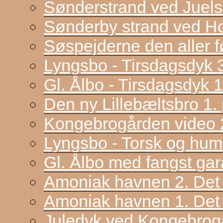
Sønderstrand ved Juel
Sønderby strand ved H
Søspejderne den aller f
Lyngsbo - Tirsdagsdyk 
Gl. Ålbo - Tirsdagsdyk 
Den ny Lillebæltsbro 1. p
Kongebrogården video 2
Lyngsbo - Torsk og hum
Gl. Ålbo med fangst gar
Amoniak havnen 2. Det f
Amoniak havnen 1. Det 
Juledyk ved Kongebrog