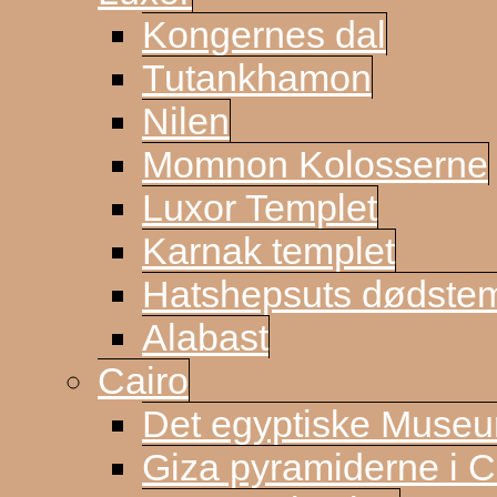
Kongernes dal
Tutankhamon
Nilen
Momnon Kolosserne
Luxor Templet
Karnak templet
Hatshepsuts dødste
Alabast
Cairo
Det egyptiske Muse
Giza pyramiderne i C