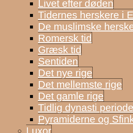
Livet efter døden
Tidernes herskere i 
De muslimske herske
Romersk tid
Græsk tid
Sentiden
Det nye rige
Det mellemste rige
Det gamle rige
Tidlig dynasti period
Pyramiderne og Sfin
Luxor