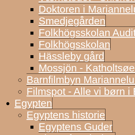
Doktoren i Marianne
Smedjegården
Folkhögsskolan Audi
Folkhögsskolan
Hässleby gård
Mossjön - Katholtsøe
Barnfilmbyn Mariannel
Filmspot - Alle vi børn i
Egypten
Egyptens historie
Egyptens Guder