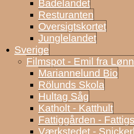
Badelandet
Resturanten
Oversigtskortet
Junglelandet
Sverige
Filmspot - Emil fra Løn
Mariannelund Bio
Rölunds Skola
Hultag Såg
Katholt - Katthult
Fattiggården - Fattig
Værkstedet - Snicke