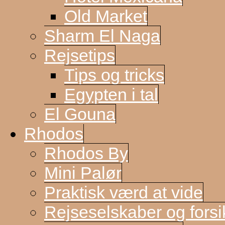
Old Market
Sharm El Naga
Rejsetips
Tips og tricks
Egypten i tal
El Gouna
Rhodos
Rhodos By
Mini Palør
Praktisk værd at vide
Rejseselskaber og forsi