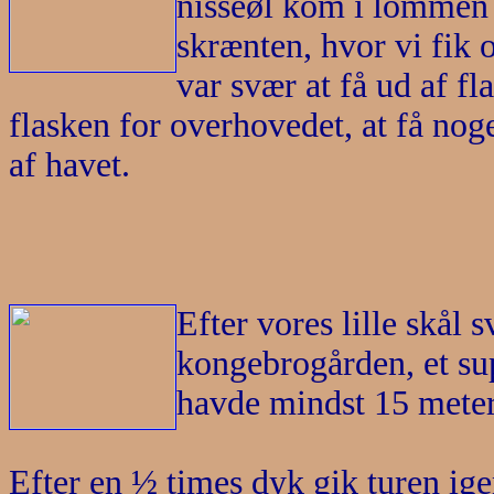
nisseøl kom i lommen 
skrænten, hvor vi fik 
var svær at få ud af fla
flasken for overhovedet, at få no
af havet.
Efter vores lille skål
kongebrogården, et sup
havde mindst 15 meter 
Efter en ½ times dyk gik turen ige