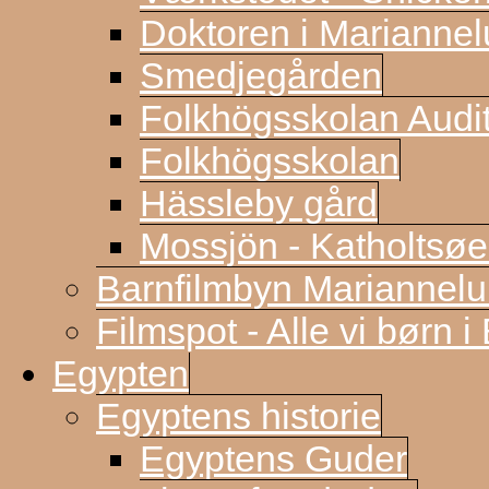
Doktoren i Marianne
Smedjegården
Folkhögsskolan Audi
Folkhögsskolan
Hässleby gård
Mossjön - Katholtsøe
Barnfilmbyn Mariannel
Filmspot - Alle vi børn i
Egypten
Egyptens historie
Egyptens Guder