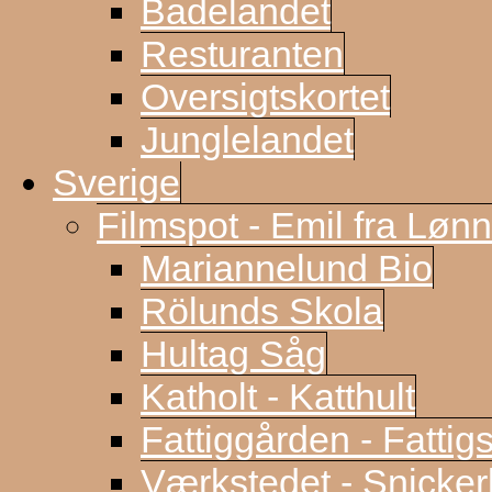
Badelandet
Resturanten
Oversigtskortet
Junglelandet
Sverige
Filmspot - Emil fra Løn
Mariannelund Bio
Rölunds Skola
Hultag Såg
Katholt - Katthult
Fattiggården - Fattig
Værkstedet - Snicke