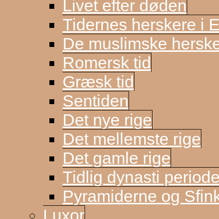
Livet efter døden
Tidernes herskere i 
De muslimske herske
Romersk tid
Græsk tid
Sentiden
Det nye rige
Det mellemste rige
Det gamle rige
Tidlig dynasti period
Pyramiderne og Sfin
Luxor