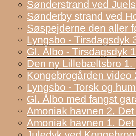
Sønderstrand ved Juel
Sønderby strand ved H
Søspejderne den aller f
Lyngsbo - Tirsdagsdyk 
Gl. Ålbo - Tirsdagsdyk 
Den ny Lillebæltsbro 1. p
Kongebrogården video 2
Lyngsbo - Torsk og hum
Gl. Ålbo med fangst gar
Amoniak havnen 2. Det f
Amoniak havnen 1. Det 
Juledyk ved Kongebrog