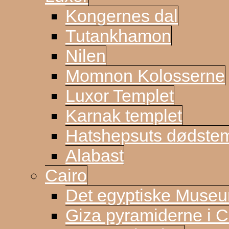
Kongernes dal
Tutankhamon
Nilen
Momnon Kolosserne
Luxor Templet
Karnak templet
Hatshepsuts dødste
Alabast
Cairo
Det egyptiske Muse
Giza pyramiderne i C