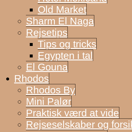
Old Market
Sharm El Naga
Rejsetips
Tips og tricks
Egypten i tal
El Gouna
Rhodos
Rhodos By
Mini Palør
Praktisk værd at vide
Rejseselskaber og forsi