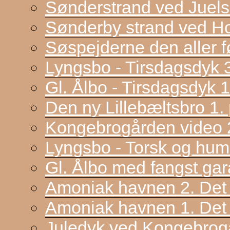
Sønderstrand ved Juel
Sønderby strand ved H
Søspejderne den aller f
Lyngsbo - Tirsdagsdyk 
Gl. Ålbo - Tirsdagsdyk 
Den ny Lillebæltsbro 1. p
Kongebrogården video 2
Lyngsbo - Torsk og hum
Gl. Ålbo med fangst gar
Amoniak havnen 2. Det f
Amoniak havnen 1. Det 
Juledyk ved Kongebrog