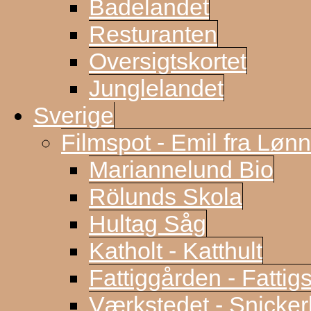
Badelandet
Resturanten
Oversigtskortet
Junglelandet
Sverige
Filmspot - Emil fra Løn
Mariannelund Bio
Rölunds Skola
Hultag Såg
Katholt - Katthult
Fattiggården - Fattig
Værkstedet - Snicke