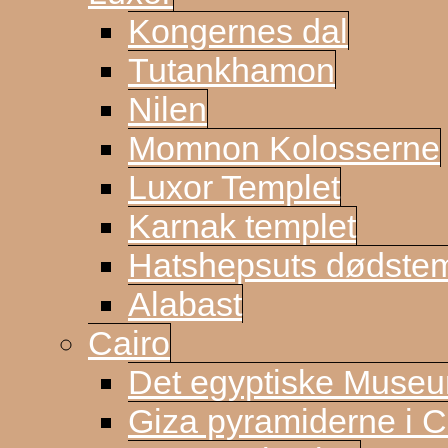
Kongernes dal
Tutankhamon
Nilen
Momnon Kolosserne
Luxor Templet
Karnak templet
Hatshepsuts dødste
Alabast
Cairo
Det egyptiske Muse
Giza pyramiderne i C