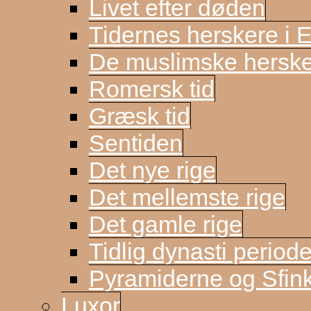
Livet efter døden
Tidernes herskere i 
De muslimske herske
Romersk tid
Græsk tid
Sentiden
Det nye rige
Det mellemste rige
Det gamle rige
Tidlig dynasti period
Pyramiderne og Sfin
Luxor