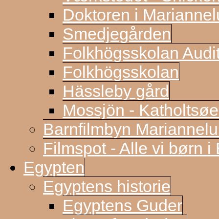
Doktoren i Marianne
Smedjegården
Folkhögsskolan Audi
Folkhögsskolan
Hässleby gård
Mossjön - Katholtsøe
Barnfilmbyn Mariannel
Filmspot - Alle vi børn i
Egypten
Egyptens historie
Egyptens Guder