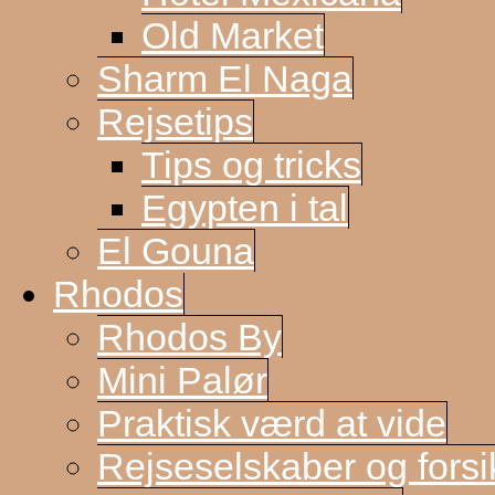
Old Market
Sharm El Naga
Rejsetips
Tips og tricks
Egypten i tal
El Gouna
Rhodos
Rhodos By
Mini Palør
Praktisk værd at vide
Rejseselskaber og forsi